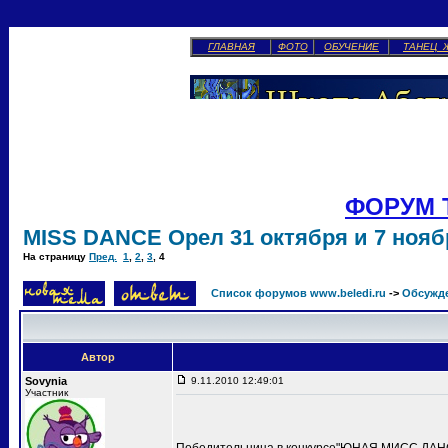
ГЛАВНАЯ
ФОТО
ОБУЧЕНИЕ
ТАНЕЦ 
ФОРУМ 
MISS DANCE Орел 31 октября и 7 ноябр
На страницу
Пред.
1
,
2
,
3
,
4
Список форумов www.beledi.ru
->
Обсужд
Автор
Sovynia
9.11.2010 12:49:01
Участник