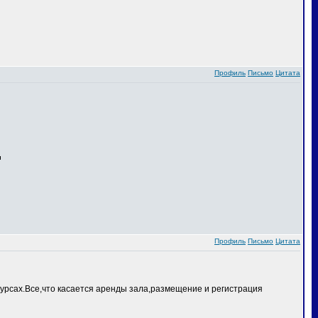
Профиль
Письмо
Цитата
Профиль
Письмо
Цитата
курсах.Все,что касается аренды зала,размещение и регистрация