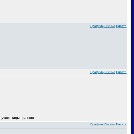
Профиль
Письмо
Цитата
Профиль
Письмо
Цитата
 участницы финала.
Профиль
Письмо
Цитата