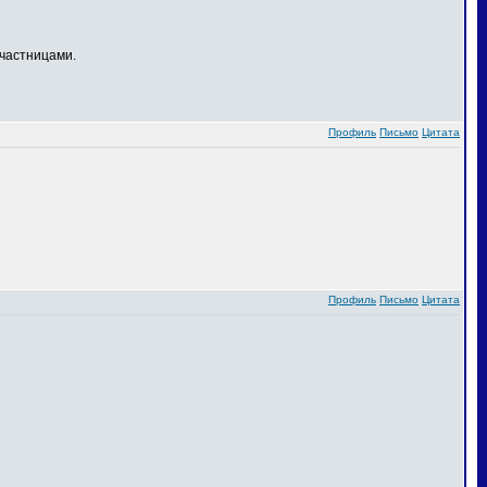
частницами.
Профиль
Письмо
Цитата
Профиль
Письмо
Цитата