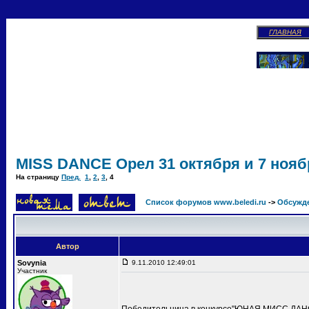
ГЛАВНАЯ
MISS DANCE Орел 31 октября и 7 ноябр
На страницу
Пред.
1
,
2
,
3
,
4
Список форумов www.beledi.ru
->
Обсужд
Автор
Sovynia
9.11.2010 12:49:01
Участник