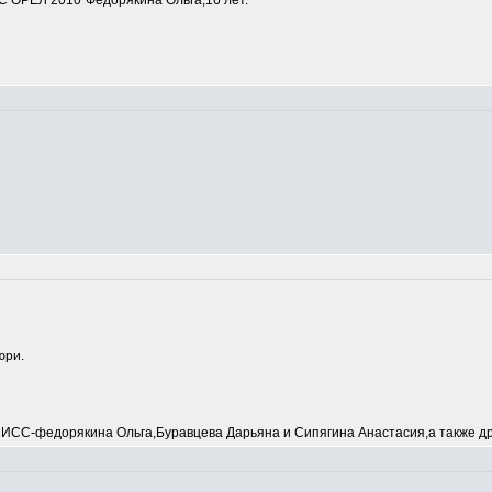
 ОРЕЛ 2010"Федорякина Ольга,16 лет.
юри.
С-федорякина Ольга,Буравцева Дарьяна и Сипягина Анастасия,а также др