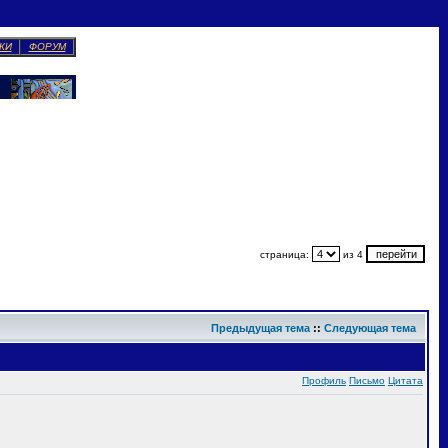
КИ
ФОРУМ
страница:
из 4
Предыдущая тема
::
Следующая тема
Профиль
Письмо
Цитата