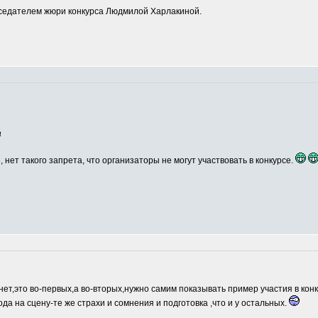
едателем жюри конкурса Людмилой Харлакиной.
а
, нет такого запрета, что организаторы не могут участвовать в конкурсе.
нет,это во-первых,а во-вторых,нужно самим показывать пример участия в кон
ода на сцену-те же страхи и сомнения и подготовка ,что и у остальных.