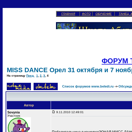
ГЛАВНАЯ
ФОТО
ОБУЧЕНИЕ
ТАНЕЦ 
ФОРУМ 
MISS DANCE Орел 31 октября и 7 ноябр
На страницу
Пред.
1
,
2
,
3
,
4
Список форумов www.beledi.ru
->
Обсужд
Автор
Sovynia
9.11.2010 12:49:01
Участник