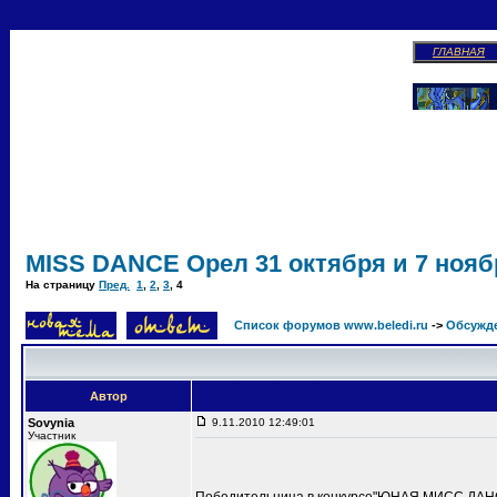
ГЛАВНАЯ
MISS DANCE Орел 31 октября и 7 ноябр
На страницу
Пред.
1
,
2
,
3
,
4
Список форумов www.beledi.ru
->
Обсужд
Автор
Sovynia
9.11.2010 12:49:01
Участник