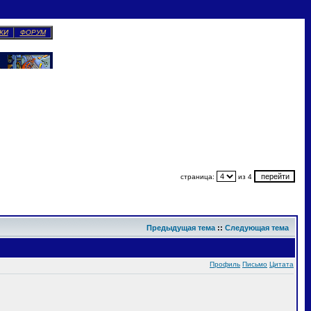
КИ
ФОРУМ
страница:
из 4
Предыдущая тема
::
Следующая тема
Профиль
Письмо
Цитата