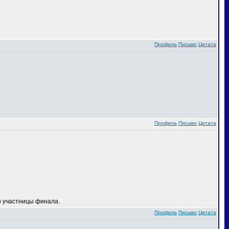
Профиль
Письмо
Цитата
Профиль
Письмо
Цитата
 участницы финала.
Профиль
Письмо
Цитата