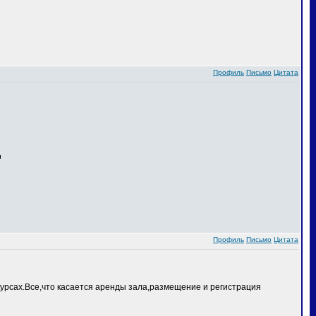
Профиль
Письмо
Цитата
Профиль
Письмо
Цитата
курсах.Все,что касается аренды зала,размещение и регистрация