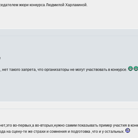
едателем жюри конкурса Людмилой Харлакиной.
а
, нет такого запрета, что организаторы не могут участвовать в конкурсе.
нет,это во-первых,а во-вторых,нужно самим показывать пример участия в кон
ода на сцену-те же страхи и сомнения и подготовка ,что и у остальных.