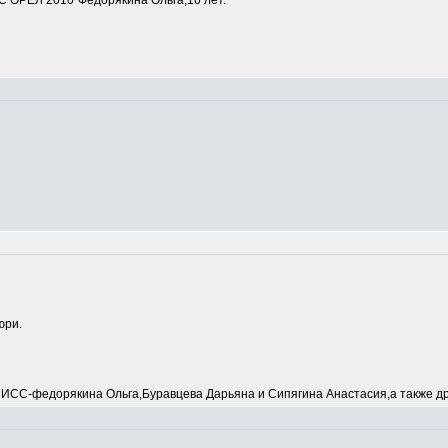
 ОРЕЛ 2010"Федорякина Ольга,16 лет.
юри.
С-федорякина Ольга,Буравцева Дарьяна и Сипягина Анастасия,а также др