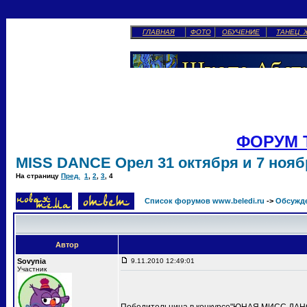
ГЛАВНАЯ
ФОТО
ОБУЧЕНИЕ
ТАНЕЦ 
ФОРУМ 
MISS DANCE Орел 31 октября и 7 ноябр
На страницу
Пред.
1
,
2
,
3
,
4
Список форумов www.beledi.ru
->
Обсужд
Автор
Sovynia
9.11.2010 12:49:01
Участник