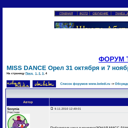
ГЛАВНАЯ
ФОТО
ОБУЧЕНИЕ
ТАНЕЦ 
ФОРУМ 
MISS DANCE Орел 31 октября и 7 ноябр
На страницу
Пред.
1
,
2
,
3
,
4
Список форумов www.beledi.ru
->
Обсужд
Автор
Sovynia
9.11.2010 12:49:01
Участник