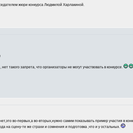
едателем жюри конкурса Людмилой Харлакиной.
а
, нет такого запрета, что организаторы не могут участвовать в конкурсе.
нет,это во-первых,а во-вторых,нужно самим показывать пример участия в кон
ода на сцену-те же страхи и сомнения и подготовка ,что и у остальных.