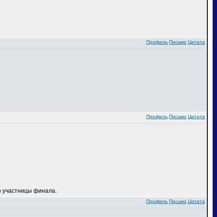
Профиль
Письмо
Цитата
Профиль
Письмо
Цитата
 участницы финала.
Профиль
Письмо
Цитата