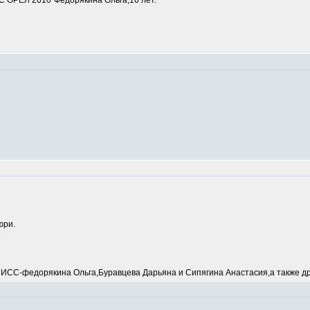
 ОРЕЛ 2010"Федорякина Ольга,16 лет.
юри.
С-федорякина Ольга,Буравцева Дарьяна и Сипягина Анастасия,а также др