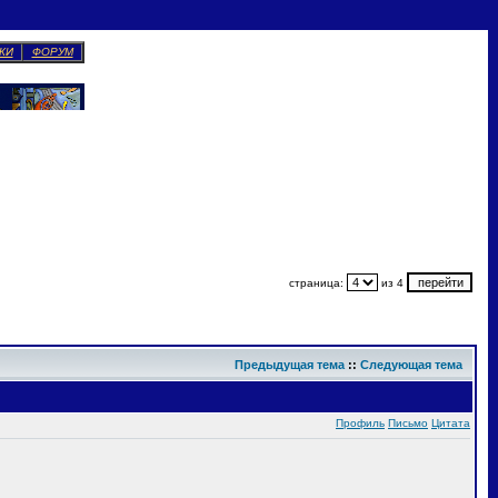
КИ
ФОРУМ
страница:
из 4
Предыдущая тема
::
Следующая тема
Профиль
Письмо
Цитата