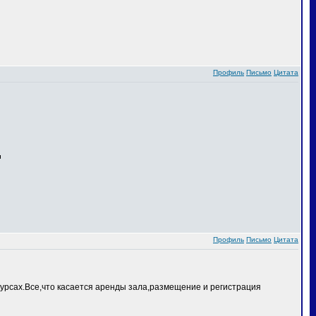
Профиль
Письмо
Цитата
Профиль
Письмо
Цитата
курсах.Все,что касается аренды зала,размещение и регистрация