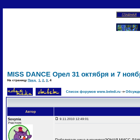
ГЛАВНАЯ
MISS DANCE Орел 31 октября и 7 ноябр
На страницу
Пред.
1
,
2
,
3
,
4
Список форумов www.beledi.ru
->
Обсужд
Автор
Sovynia
9.11.2010 12:49:01
Участник