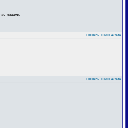
частницами.
Профиль
Письмо
Цитата
Профиль
Письмо
Цитата