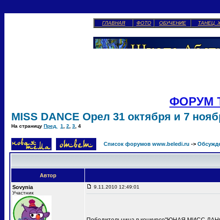
ГЛАВНАЯ
ФОТО
ОБУЧЕНИЕ
ТАНЕЦ 
ФОРУМ 
MISS DANCE Орел 31 октября и 7 ноябр
На страницу
Пред.
1
,
2
,
3
,
4
Список форумов www.beledi.ru
->
Обсужд
Автор
Sovynia
9.11.2010 12:49:01
Участник