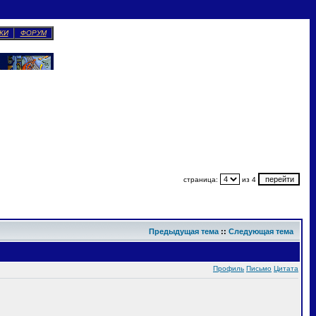
КИ
ФОРУМ
страница:
из 4
Предыдущая тема
::
Следующая тема
Профиль
Письмо
Цитата