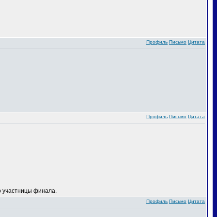
Профиль
Письмо
Цитата
Профиль
Письмо
Цитата
 участницы финала.
Профиль
Письмо
Цитата