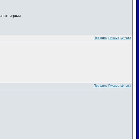
частницами.
Профиль
Письмо
Цитата
Профиль
Письмо
Цитата