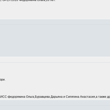
 ОРЕЛ 2010"Федорякина Ольга,16 лет.
юри.
С-федорякина Ольга,Буравцева Дарьяна и Сипягина Анастасия,а также др