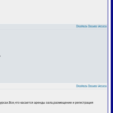
Профиль
Письмо
Цитата
Профиль
Письмо
Цитата
курсах.Все,что касается аренды зала,размещение и регистрация