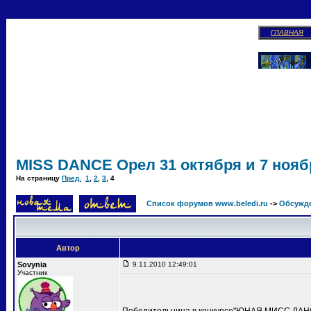
ГЛАВНАЯ
MISS DANCE Орел 31 октября и 7 ноябр
На страницу
Пред.
1
,
2
,
3
,
4
Список форумов www.beledi.ru
->
Обсужд
Автор
Sovynia
9.11.2010 12:49:01
Участник