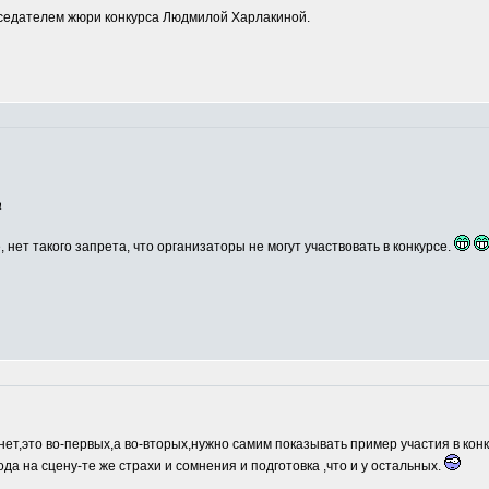
едателем жюри конкурса Людмилой Харлакиной.
а
, нет такого запрета, что организаторы не могут участвовать в конкурсе.
нет,это во-первых,а во-вторых,нужно самим показывать пример участия в кон
ода на сцену-те же страхи и сомнения и подготовка ,что и у остальных.