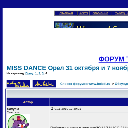
ГЛАВНАЯ
ФОТО
ОБУЧЕНИЕ
ТАНЕЦ 
ФОРУМ 
MISS DANCE Орел 31 октября и 7 ноябр
На страницу
Пред.
1
,
2
,
3
,
4
Список форумов www.beledi.ru
->
Обсужд
Автор
Sovynia
9.11.2010 12:49:01
Участник