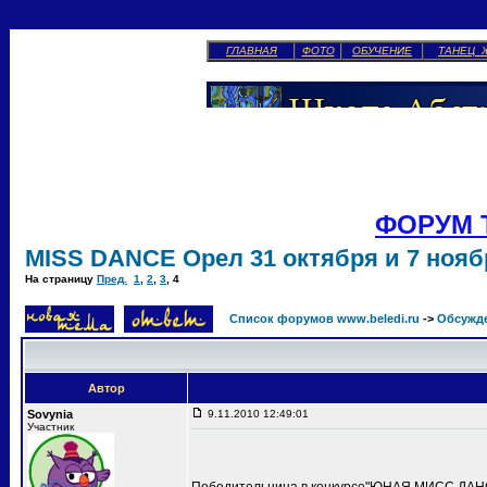
ГЛАВНАЯ
ФОТО
ОБУЧЕНИЕ
ТАНЕЦ 
ФОРУМ 
MISS DANCE Орел 31 октября и 7 ноябр
На страницу
Пред.
1
,
2
,
3
,
4
Список форумов www.beledi.ru
->
Обсужд
Автор
Sovynia
9.11.2010 12:49:01
Участник