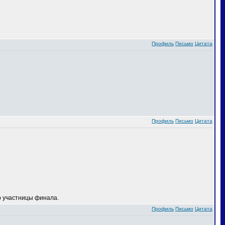
Профиль
Письмо
Цитата
Профиль
Письмо
Цитата
 участницы финала.
Профиль
Письмо
Цитата