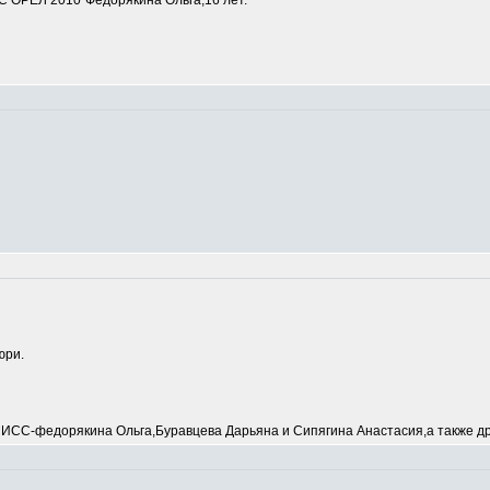
 ОРЕЛ 2010"Федорякина Ольга,16 лет.
юри.
С-федорякина Ольга,Буравцева Дарьяна и Сипягина Анастасия,а также др