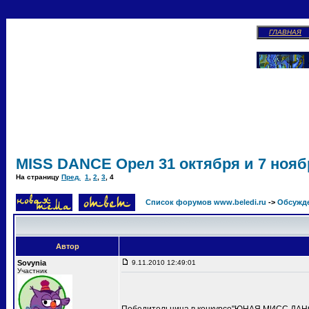
ГЛАВНАЯ
MISS DANCE Орел 31 октября и 7 ноябр
На страницу
Пред.
1
,
2
,
3
,
4
Список форумов www.beledi.ru
->
Обсужд
Автор
Sovynia
9.11.2010 12:49:01
Участник