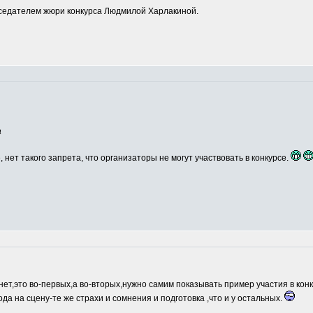
едателем жюри конкурса Людмилой Харлакиной.
а
, нет такого запрета, что организаторы не могут участвовать в конкурсе.
нет,это во-первых,а во-вторых,нужно самим показывать пример участия в кон
ода на сцену-те же страхи и сомнения и подготовка ,что и у остальных.