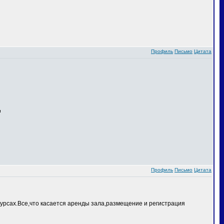
Профиль
Письмо
Цитата
Профиль
Письмо
Цитата
курсах.Все,что касается аренды зала,размещение и регистрация