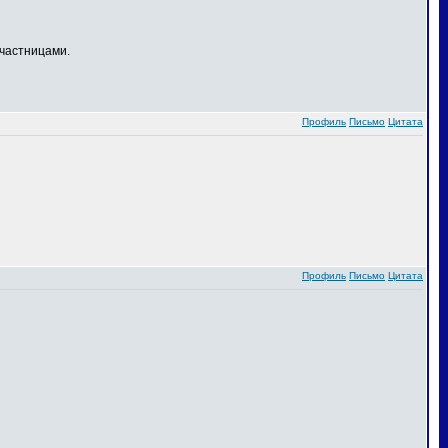
частницами.
Профиль
Письмо
Цитата
Профиль
Письмо
Цитата