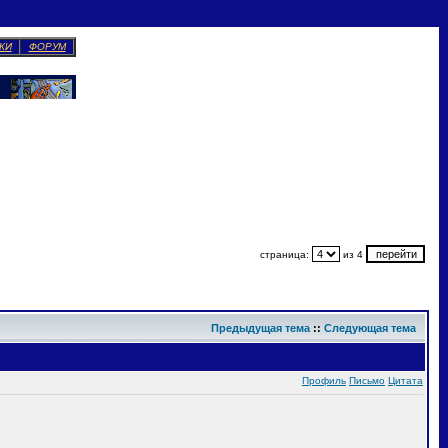
КИ
ФОРУМ
страница:
из 4
Предыдущая тема
::
Следующая тема
Профиль
Письмо
Цитата