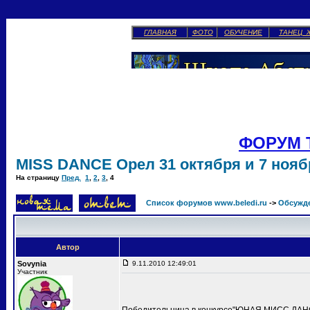
ГЛАВНАЯ
ФОТО
ОБУЧЕНИЕ
ТАНЕЦ 
ФОРУМ 
MISS DANCE Орел 31 октября и 7 ноябр
На страницу
Пред.
1
,
2
,
3
,
4
Список форумов www.beledi.ru
->
Обсужд
Автор
Sovynia
9.11.2010 12:49:01
Участник