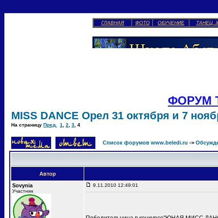
ГЛАВНАЯ
ФОТО
ОБУЧЕНИЕ
ТАНЕЦ 
ФОРУМ 
MISS DANCE Орел 31 октября и 7 ноябр
На страницу
Пред.
1
,
2
,
3
,
4
Список форумов www.beledi.ru
->
Обсужд
Автор
Sovynia
9.11.2010 12:49:01
Участник