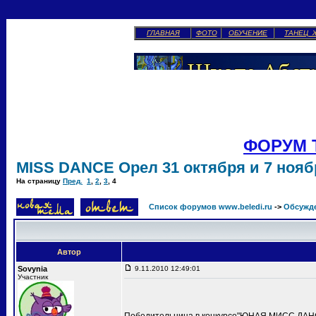
ГЛАВНАЯ
ФОТО
ОБУЧЕНИЕ
ТАНЕЦ 
ФОРУМ 
MISS DANCE Орел 31 октября и 7 ноябр
На страницу
Пред.
1
,
2
,
3
,
4
Список форумов www.beledi.ru
->
Обсужд
Автор
Sovynia
9.11.2010 12:49:01
Участник