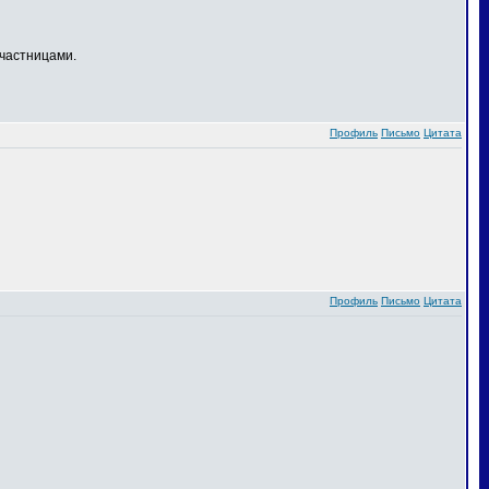
частницами.
Профиль
Письмо
Цитата
Профиль
Письмо
Цитата