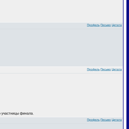
Профиль
Письмо
Цитата
Профиль
Письмо
Цитата
 участницы финала.
Профиль
Письмо
Цитата