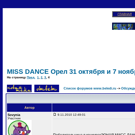
ГЛАВНАЯ
MISS DANCE Орел 31 октября и 7 ноябр
На страницу
Пред.
1
,
2
,
3
,
4
Список форумов www.beledi.ru
->
Обсужд
Автор
Sovynia
9.11.2010 12:49:01
Участник