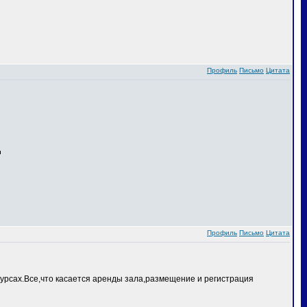
Профиль
Письмо
Цитата
Профиль
Письмо
Цитата
курсах.Все,что касается аренды зала,размещение и регистрация