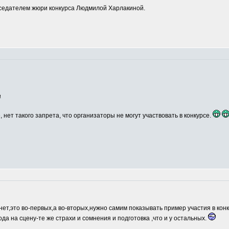
едателем жюри конкурса Людмилой Харлакиной.
а
, нет такого запрета, что организаторы не могут участвовать в конкурсе.
нет,это во-первых,а во-вторых,нужно самим показывать пример участия в кон
ода на сцену-те же страхи и сомнения и подготовка ,что и у остальных.