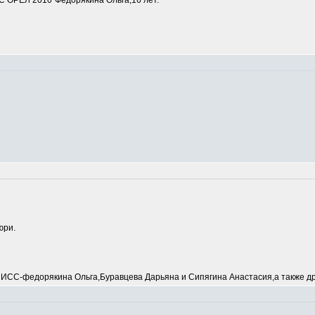
 ОРЕЛ 2010"Федорякина Ольга,16 лет.
юри.
С-федорякина Ольга,Буравцева Дарьяна и Сипягина Анастасия,а также др