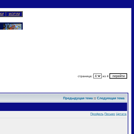
КИ
ФОРУМ
страница:
из 4
Предыдущая тема
::
Следующая тема
Профиль
Письмо
Цитата