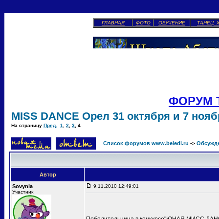
ГЛАВНАЯ
ФОТО
ОБУЧЕНИЕ
ТАНЕЦ 
ФОРУМ 
MISS DANCE Орел 31 октября и 7 ноябр
На страницу
Пред.
1
,
2
,
3
,
4
Список форумов www.beledi.ru
->
Обсужд
Автор
Sovynia
9.11.2010 12:49:01
Участник