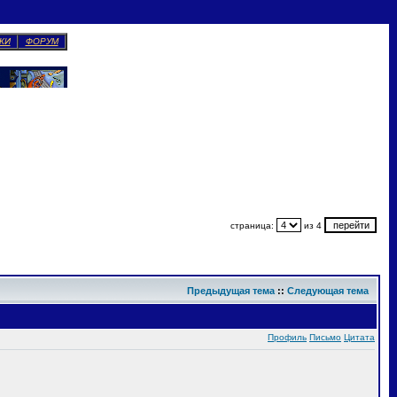
КИ
ФОРУМ
страница:
из 4
Предыдущая тема
::
Следующая тема
Профиль
Письмо
Цитата