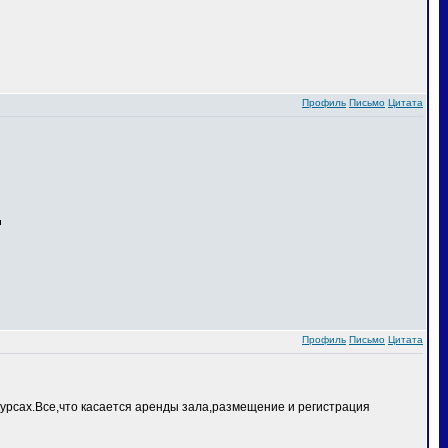
Профиль
Письмо
Цитата
Профиль
Письмо
Цитата
курсах.Все,что касается аренды зала,размещение и регистрация