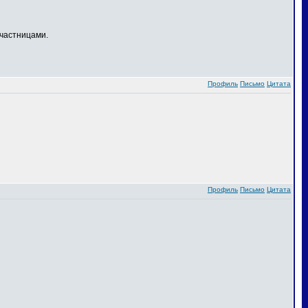
частницами.
Профиль
Письмо
Цитата
Профиль
Письмо
Цитата