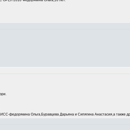
 ОРЕЛ 2010"Федорякина Ольга,16 лет.
юри.
С-федорякина Ольга,Буравцева Дарьяна и Сипягина Анастасия,а также др