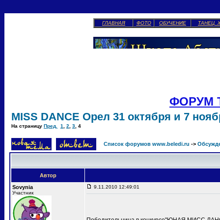
ГЛАВНАЯ
ФОТО
ОБУЧЕНИЕ
ТАНЕЦ 
ФОРУМ 
MISS DANCE Орел 31 октября и 7 ноябр
На страницу
Пред.
1
,
2
,
3
,
4
Список форумов www.beledi.ru
->
Обсужд
Автор
Sovynia
9.11.2010 12:49:01
Участник