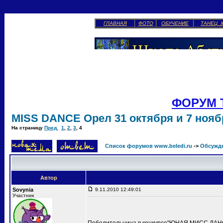
ГЛАВНАЯ
ФОТО
ОБУЧЕНИЕ
ТАНЕЦ 
ФОРУМ 
MISS DANCE Орел 31 октября и 7 ноябр
На страницу
Пред.
1
,
2
,
3
,
4
Список форумов www.beledi.ru
->
Обсужд
Автор
Sovynia
9.11.2010 12:49:01
Участник