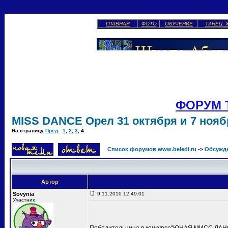
ГЛАВНАЯ
ФОТО
ОБУЧЕНИЕ
ТАНЕЦ 
ФОРУМ 
MISS DANCE Орел 31 октября и 7 ноябр
На страницу
Пред.
1
,
2
,
3
,
4
Список форумов www.beledi.ru
->
Обсужд
Автор
Sovynia
9.11.2010 12:49:01
Участник