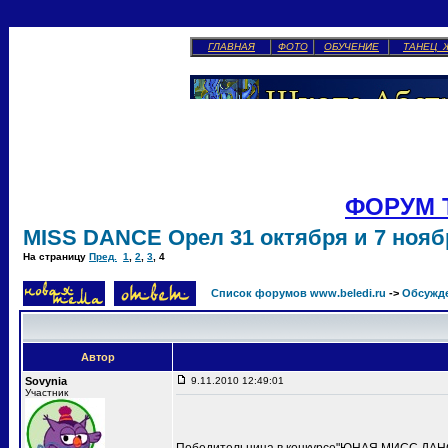
ГЛАВНАЯ
ФОТО
ОБУЧЕНИЕ
ТАНЕЦ 
ФОРУМ 
MISS DANCE Орел 31 октября и 7 ноябр
На страницу
Пред.
1
,
2
,
3
,
4
Список форумов www.beledi.ru
->
Обсужд
Автор
Sovynia
9.11.2010 12:49:01
Участник