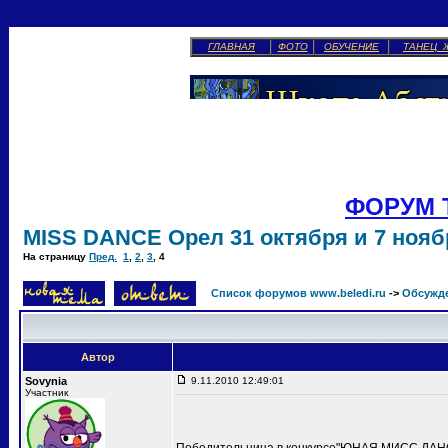
ГЛАВНАЯ
ФОТО
ОБУЧЕНИЕ
ТАНЕЦ 
ФОРУМ 
MISS DANCE Орел 31 октября и 7 ноябр
На страницу
Пред.
1
,
2
,
3
,
4
Список форумов www.beledi.ru
->
Обсужд
Автор
Sovynia
9.11.2010 12:49:01
Участник