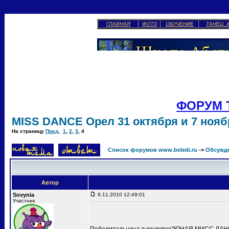
ГЛАВНАЯ
ФОТО
ОБУЧЕНИЕ
ТАНЕЦ 
ФОРУМ 
MISS DANCE Орел 31 октября и 7 ноябр
На страницу
Пред.
1
,
2
,
3
,
4
Список форумов www.beledi.ru
->
Обсужд
Автор
Sovynia
9.11.2010 12:49:01
Участник