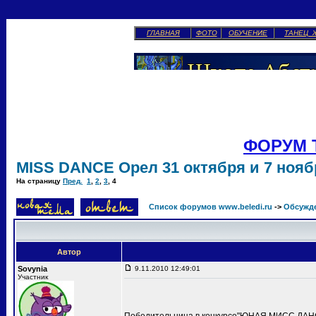
ГЛАВНАЯ
ФОТО
ОБУЧЕНИЕ
ТАНЕЦ 
ФОРУМ 
MISS DANCE Орел 31 октября и 7 ноябр
На страницу
Пред.
1
,
2
,
3
,
4
Список форумов www.beledi.ru
->
Обсужд
Автор
Sovynia
9.11.2010 12:49:01
Участник