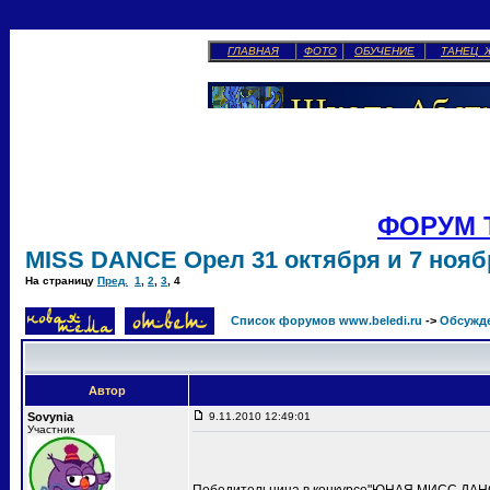
ГЛАВНАЯ
ФОТО
ОБУЧЕНИЕ
ТАНЕЦ 
ФОРУМ 
MISS DANCE Орел 31 октября и 7 ноябр
На страницу
Пред.
1
,
2
,
3
,
4
Список форумов www.beledi.ru
->
Обсужд
Автор
Sovynia
9.11.2010 12:49:01
Участник