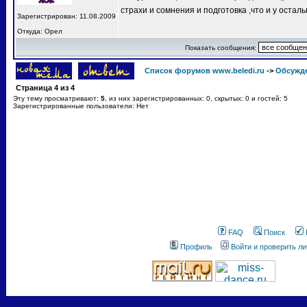
страхи и сомнения и подготовка ,что и у остал
Зарегистрирован: 11.08.2009
Откуда: Орел
Показать сообщения:
Список форумов www.beledi.ru
->
Обсужд
Страница
4
из
4
Эту тему просматривают:
5
, из них зарегистрированных: 0, скрытых: 0 и гостей: 5
Зарегистрированные пользователи: Нет
FAQ
Поиск
Профиль
Войти и проверить л