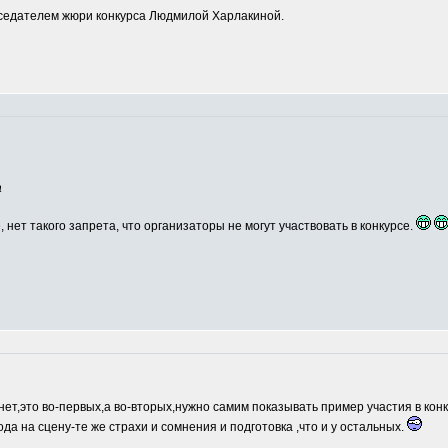
едателем жюри конкурса Людмилой Харлакиной.
а
, нет такого запрета, что организаторы не могут участвовать в конкурсе.
нет,это во-первых,а во-вторых,нужно самим показывать пример участия в кон
ода на сцену-те же страхи и сомнения и подготовка ,что и у остальных.