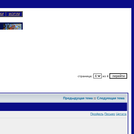
КИ
ФОРУМ
страница:
из 4
Предыдущая тема
::
Следующая тема
Профиль
Письмо
Цитата