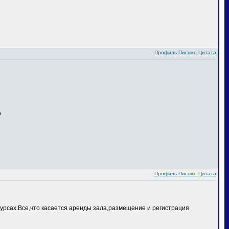
Профиль
Письмо
Цитата
Профиль
Письмо
Цитата
курсах.Все,что касается аренды зала,размещение и регистрация