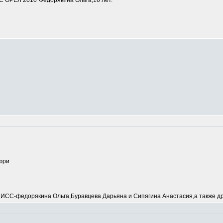
 ОРЕЛ 2010"Федорякина Ольга,16 лет.
юри.
С-федорякина Ольга,Буравцева Дарьяна и Сипягина Анастасия,а также др