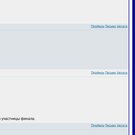
Профиль
Письмо
Цитата
Профиль
Письмо
Цитата
 участницы финала.
Профиль
Письмо
Цитата