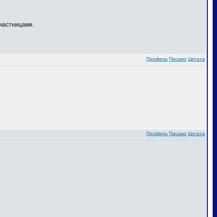
частницами.
Профиль
Письмо
Цитата
Профиль
Письмо
Цитата