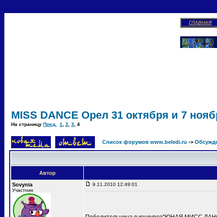
ГЛАВНАЯ
MISS DANCE Орел 31 октября и 7 ноябр
На страницу
Пред.
1
,
2
,
3
,
4
Список форумов www.beledi.ru
->
Обсужд
Автор
Sovynia
9.11.2010 12:49:01
Участник