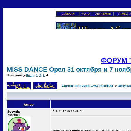
ГЛАВНАЯ
ФОТО
ОБУЧЕНИЕ
ТАНЕЦ 
ФОРУМ 
MISS DANCE Орел 31 октября и 7 ноябр
На страницу
Пред.
1
,
2
,
3
,
4
Список форумов www.beledi.ru
->
Обсужд
Автор
Sovynia
9.11.2010 12:49:01
Участник