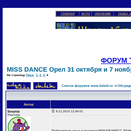
ГЛАВНАЯ
ФОТО
ОБУЧЕНИЕ
ТАНЕЦ 
ФОРУМ 
MISS DANCE Орел 31 октября и 7 ноябр
На страницу
Пред.
1
,
2
,
3
,
4
Список форумов www.beledi.ru
->
Обсужд
Автор
Sovynia
9.11.2010 12:49:01
Участник