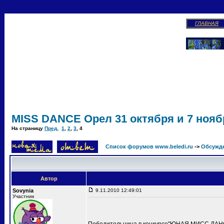
ГЛАВНАЯ
MISS DANCE Орел 31 октября и 7 ноябр
На страницу
Пред.
1
,
2
,
3
,
4
Список форумов www.beledi.ru
->
Обсужд
Автор
Sovynia
9.11.2010 12:49:01
Участник