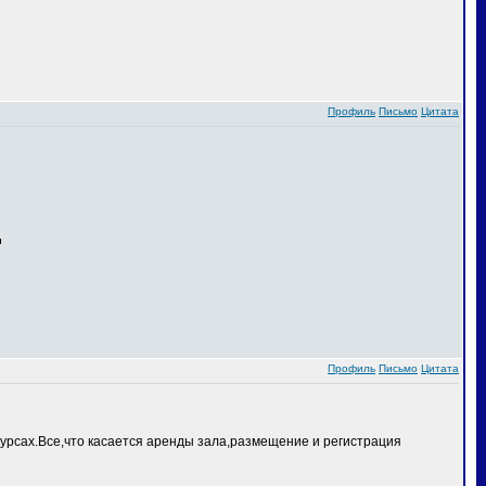
Профиль
Письмо
Цитата
Профиль
Письмо
Цитата
курсах.Все,что касается аренды зала,размещение и регистрация