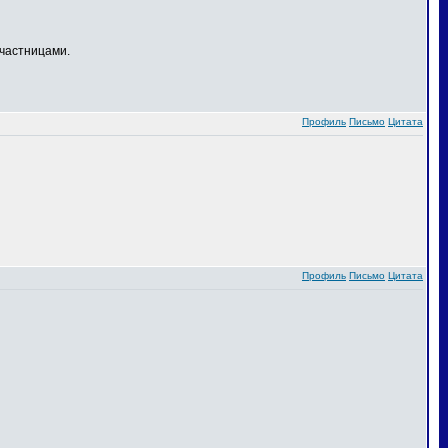
частницами.
Профиль
Письмо
Цитата
Профиль
Письмо
Цитата