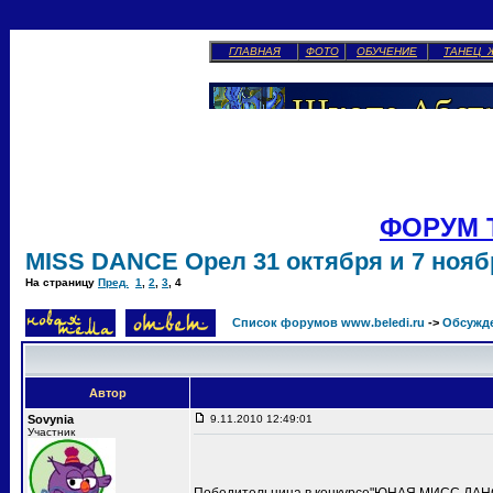
ГЛАВНАЯ
ФОТО
ОБУЧЕНИЕ
ТАНЕЦ 
ФОРУМ 
MISS DANCE Орел 31 октября и 7 ноябр
На страницу
Пред.
1
,
2
,
3
,
4
Список форумов www.beledi.ru
->
Обсужд
Автор
Sovynia
9.11.2010 12:49:01
Участник