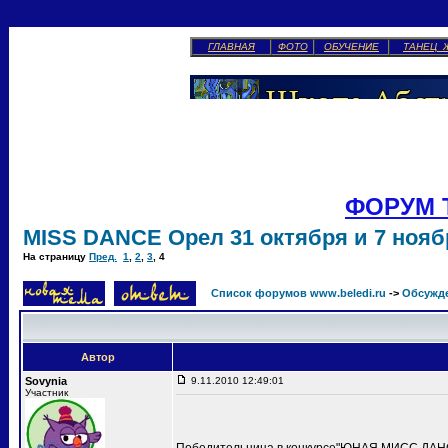
ГЛАВНАЯ
ФОТО
ОБУЧЕНИЕ
ТАНЕЦ 
ФОРУМ 
MISS DANCE Орел 31 октября и 7 ноябр
На страницу
Пред.
1
,
2
,
3
,
4
Список форумов www.beledi.ru
->
Обсужд
Автор
Sovynia
9.11.2010 12:49:01
Участник