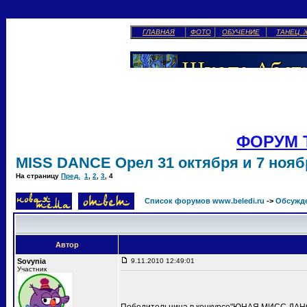
ГЛАВНАЯ
ФОТО
ОБУЧЕНИЕ
ТАНЕЦ 
ФОРУМ 
MISS DANCE Орел 31 октября и 7 ноябр
На страницу
Пред.
1
,
2
,
3
,
4
Список форумов www.beledi.ru
->
Обсужд
Автор
Sovynia
9.11.2010 12:49:01
Участник