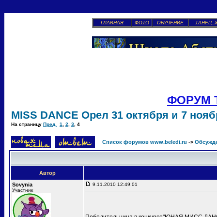
ГЛАВНАЯ
ФОТО
ОБУЧЕНИЕ
ТАНЕЦ 
ФОРУМ 
MISS DANCE Орел 31 октября и 7 ноябр
На страницу
Пред.
1
,
2
,
3
,
4
Список форумов www.beledi.ru
->
Обсужд
Автор
Sovynia
9.11.2010 12:49:01
Участник