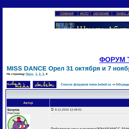
ГЛАВНАЯ
ФОТО
ОБУЧЕНИЕ
ТАНЕЦ 
ФОРУМ 
MISS DANCE Орел 31 октября и 7 ноябр
На страницу
Пред.
1
,
2
,
3
,
4
Список форумов www.beledi.ru
->
Обсужд
Автор
Sovynia
9.11.2010 12:49:01
Участник