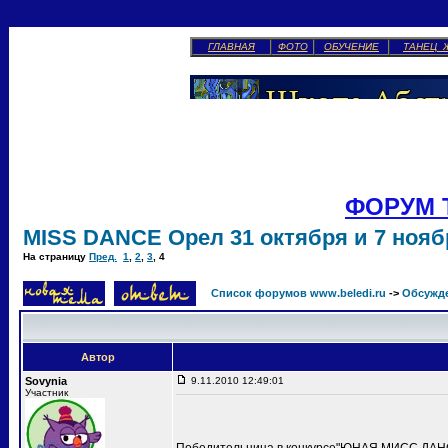
ГЛАВНАЯ
ФОТО
ОБУЧЕНИЕ
ТАНЕЦ 
ФОРУМ 
MISS DANCE Орел 31 октября и 7 ноябр
На страницу
Пред.
1
,
2
,
3
,
4
Список форумов www.beledi.ru
->
Обсужд
Автор
Sovynia
9.11.2010 12:49:01
Участник