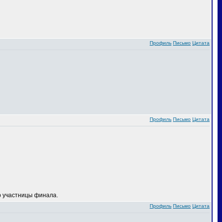
Профиль
Письмо
Цитата
Профиль
Письмо
Цитата
 участницы финала.
Профиль
Письмо
Цитата