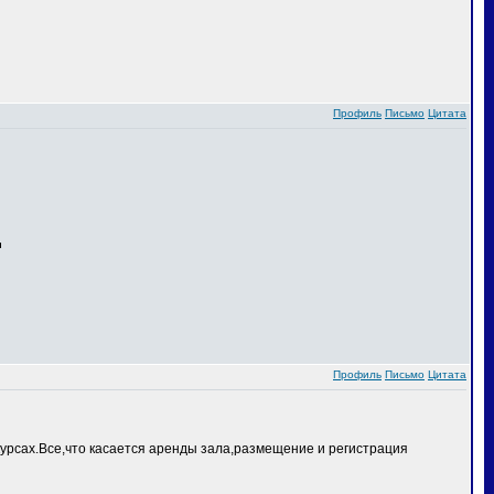
Профиль
Письмо
Цитата
Профиль
Письмо
Цитата
курсах.Все,что касается аренды зала,размещение и регистрация