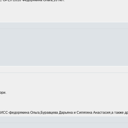
 ОРЕЛ 2010"Федорякина Ольга,16 лет.
юри.
С-федорякина Ольга,Буравцева Дарьяна и Сипягина Анастасия,а также др