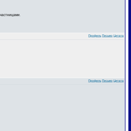
частницами.
Профиль
Письмо
Цитата
Профиль
Письмо
Цитата