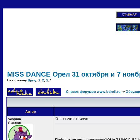
ГЛАВНАЯ
MISS DANCE Орел 31 октября и 7 ноябр
На страницу
Пред.
1
,
2
,
3
,
4
Список форумов www.beledi.ru
->
Обсужд
Автор
Sovynia
9.11.2010 12:49:01
Участник