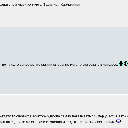
едателем жюри конкурса Людмилой Харлакиной.
а
, нет такого запрета, что организаторы не могут участвовать в конкурсе.
нет,это во-первых,а во-вторых,нужно самим показывать пример участия в кон
ода на сцену-те же страхи и сомнения и подготовка ,что и у остальных.