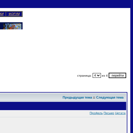
КИ
ФОРУМ
страница:
из 4
Предыдущая тема
::
Следующая тема
Профиль
Письмо
Цитата