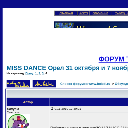
ГЛАВНАЯ
ФОТО
ОБУЧЕНИЕ
ТАНЕЦ 
ФОРУМ 
MISS DANCE Орел 31 октября и 7 ноябр
На страницу
Пред.
1
,
2
,
3
,
4
Список форумов www.beledi.ru
->
Обсужд
Автор
Sovynia
9.11.2010 12:49:01
Участник