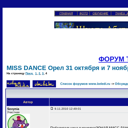
ГЛАВНАЯ
ФОТО
ОБУЧЕНИЕ
ТАНЕЦ 
ФОРУМ 
MISS DANCE Орел 31 октября и 7 ноябр
На страницу
Пред.
1
,
2
,
3
,
4
Список форумов www.beledi.ru
->
Обсужд
Автор
Sovynia
9.11.2010 12:49:01
Участник