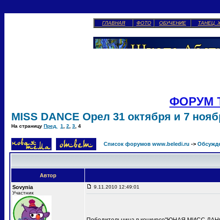
ГЛАВНАЯ
ФОТО
ОБУЧЕНИЕ
ТАНЕЦ 
ФОРУМ 
MISS DANCE Орел 31 октября и 7 ноябр
На страницу
Пред.
1
,
2
,
3
,
4
Список форумов www.beledi.ru
->
Обсужд
Автор
Sovynia
9.11.2010 12:49:01
Участник