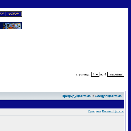
КИ
ФОРУМ
страница:
из 4
Предыдущая тема
::
Следующая тема
Профиль
Письмо
Цитата