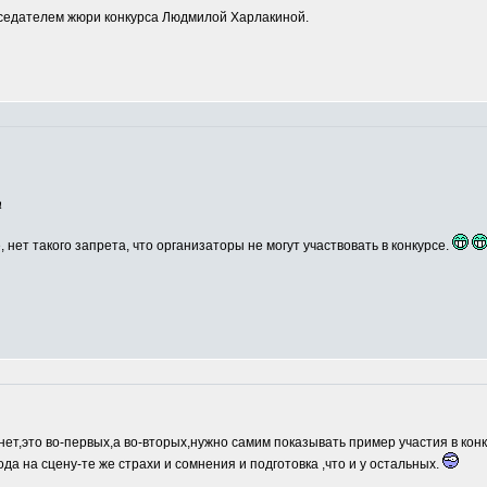
едателем жюри конкурса Людмилой Харлакиной.
а
, нет такого запрета, что организаторы не могут участвовать в конкурсе.
нет,это во-первых,а во-вторых,нужно самим показывать пример участия в кон
ода на сцену-те же страхи и сомнения и подготовка ,что и у остальных.