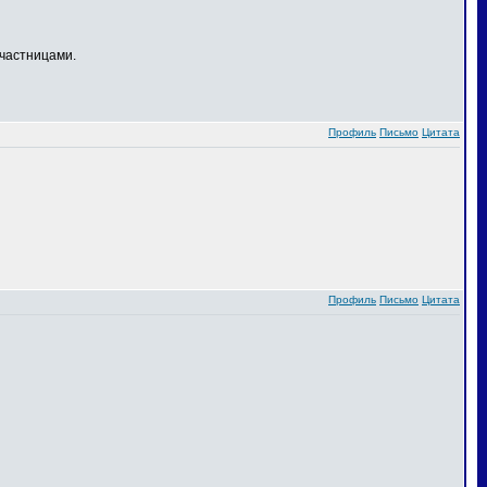
частницами.
Профиль
Письмо
Цитата
Профиль
Письмо
Цитата