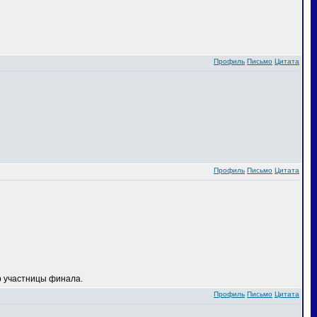
Профиль
Письмо
Цитата
Профиль
Письмо
Цитата
 участницы финала.
Профиль
Письмо
Цитата