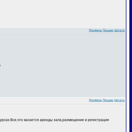
Профиль
Письмо
Цитата
Профиль
Письмо
Цитата
курсах.Все,что касается аренды зала,размещение и регистрация