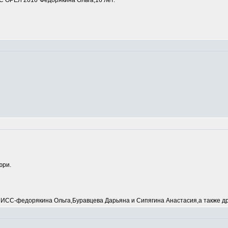
 ОРЕЛ 2010"Федорякина Ольга,16 лет.
юри.
С-федорякина Ольга,Буравцева Дарьяна и Сипягина Анастасия,а также др