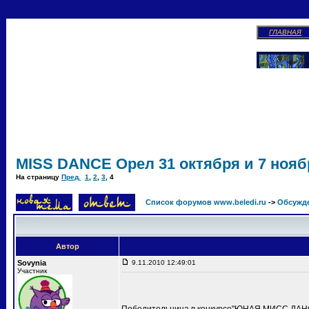
ГЛАВНАЯ
MISS DANCE Орел 31 октября и 7 ноябр
На страницу
Пред.
1
,
2
,
3
,
4
Список форумов www.beledi.ru
->
Обсужд
Автор
Sovynia
9.11.2010 12:49:01
Участник