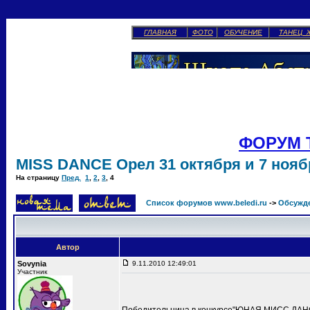
ГЛАВНАЯ
ФОТО
ОБУЧЕНИЕ
ТАНЕЦ 
ФОРУМ 
MISS DANCE Орел 31 октября и 7 ноябр
На страницу
Пред.
1
,
2
,
3
,
4
Список форумов www.beledi.ru
->
Обсужд
Автор
Sovynia
9.11.2010 12:49:01
Участник