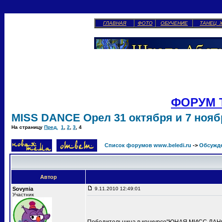
ГЛАВНАЯ
ФОТО
ОБУЧЕНИЕ
ТАНЕЦ 
ФОРУМ 
MISS DANCE Орел 31 октября и 7 ноябр
На страницу
Пред.
1
,
2
,
3
,
4
Список форумов www.beledi.ru
->
Обсужд
Автор
Sovynia
9.11.2010 12:49:01
Участник