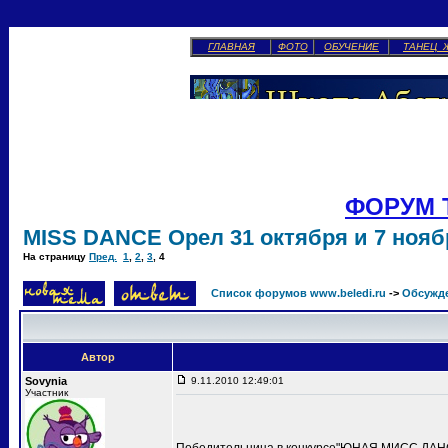
ГЛАВНАЯ
ФОТО
ОБУЧЕНИЕ
ТАНЕЦ 
ФОРУМ 
MISS DANCE Орел 31 октября и 7 ноябр
На страницу
Пред.
1
,
2
,
3
,
4
Список форумов www.beledi.ru
->
Обсужд
Автор
Sovynia
9.11.2010 12:49:01
Участник