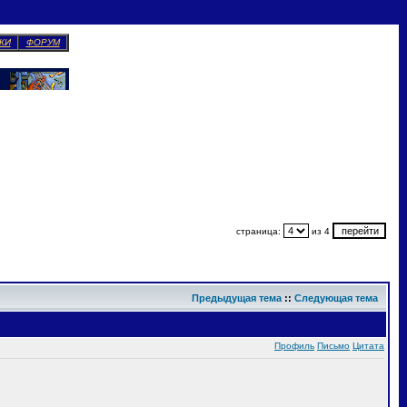
КИ
ФОРУМ
страница:
из 4
Предыдущая тема
::
Следующая тема
Профиль
Письмо
Цитата