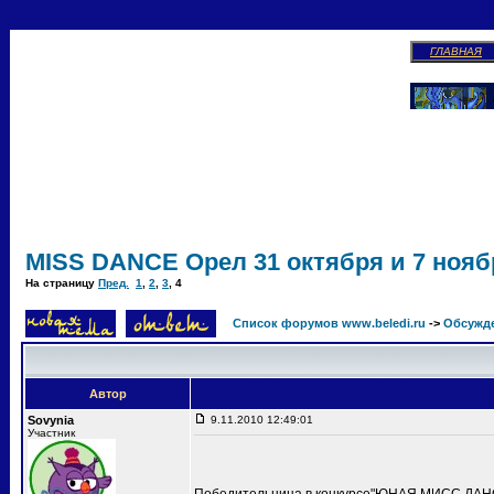
ГЛАВНАЯ
MISS DANCE Орел 31 октября и 7 ноябр
На страницу
Пред.
1
,
2
,
3
,
4
Список форумов www.beledi.ru
->
Обсужд
Автор
Sovynia
9.11.2010 12:49:01
Участник