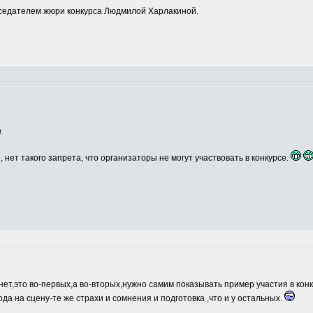
едателем жюри конкурса Людмилой Харлакиной.
а
, нет такого запрета, что организаторы не могут участвовать в конкурсе.
нет,это во-первых,а во-вторых,нужно самим показывать пример участия в кон
ода на сцену-те же страхи и сомнения и подготовка ,что и у остальных.