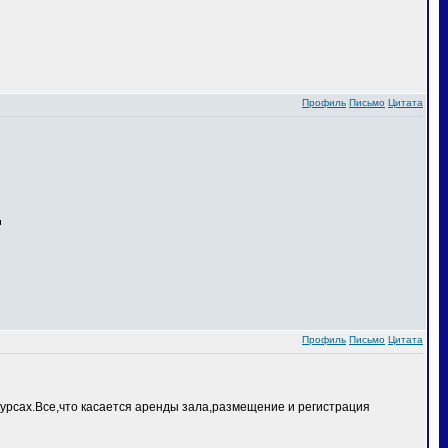
Профиль
Письмо
Цитата
Профиль
Письмо
Цитата
курсах.Все,что касается аренды зала,размещение и регистрация