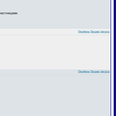
частницами.
Профиль
Письмо
Цитата
Профиль
Письмо
Цитата