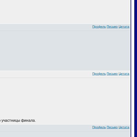
Профиль
Письмо
Цитата
Профиль
Письмо
Цитата
 участницы финала.
Профиль
Письмо
Цитата