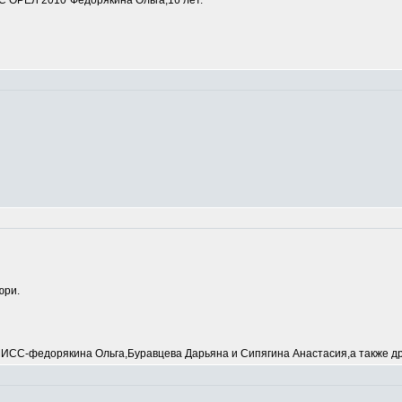
 ОРЕЛ 2010"Федорякина Ольга,16 лет.
юри.
С-федорякина Ольга,Буравцева Дарьяна и Сипягина Анастасия,а также др