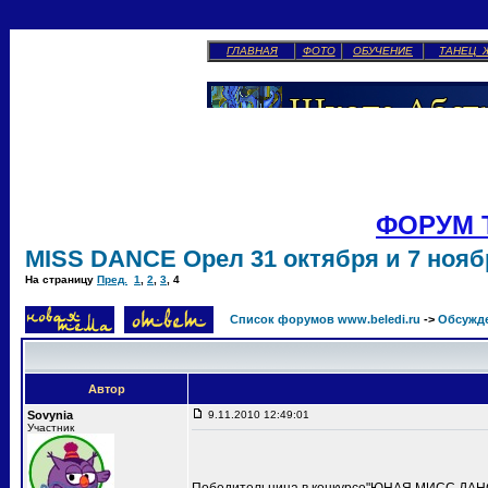
ГЛАВНАЯ
ФОТО
ОБУЧЕНИЕ
ТАНЕЦ 
ФОРУМ 
MISS DANCE Орел 31 октября и 7 ноябр
На страницу
Пред.
1
,
2
,
3
,
4
Список форумов www.beledi.ru
->
Обсужд
Автор
Sovynia
9.11.2010 12:49:01
Участник