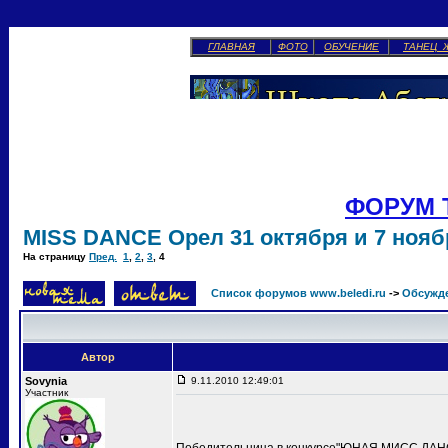
ГЛАВНАЯ
ФОТО
ОБУЧЕНИЕ
ТАНЕЦ 
ФОРУМ 
MISS DANCE Орел 31 октября и 7 ноябр
На страницу
Пред.
1
,
2
,
3
,
4
Список форумов www.beledi.ru
->
Обсужд
Автор
Sovynia
9.11.2010 12:49:01
Участник