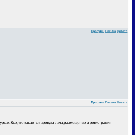
Профиль
Письмо
Цитата
Профиль
Письмо
Цитата
курсах.Все,что касается аренды зала,размещение и регистрация