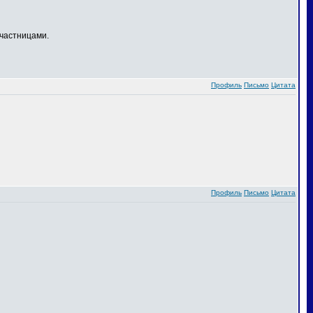
частницами.
Профиль
Письмо
Цитата
Профиль
Письмо
Цитата