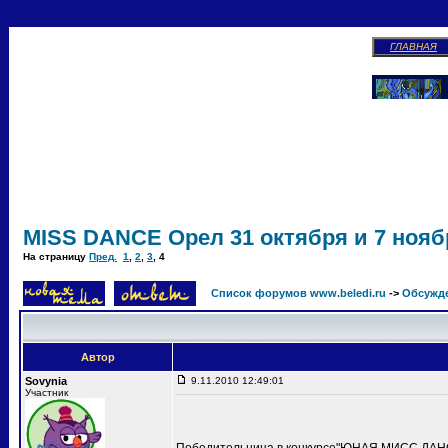
ГЛАВНАЯ
MISS DANCE Орел 31 октября и 7 ноябр
На страницу
Пред.
1
,
2
,
3
,
4
Список форумов www.beledi.ru
->
Обсужд
Автор
Sovynia
9.11.2010 12:49:01
Участник