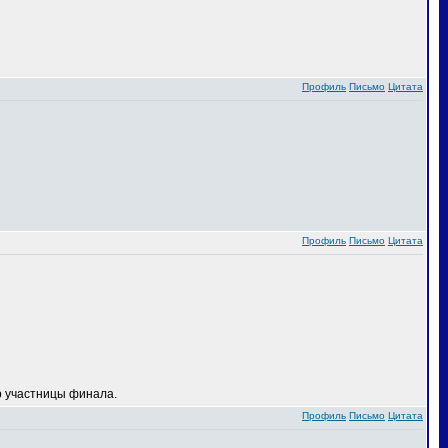
Профиль
Письмо
Цитата
Профиль
Письмо
Цитата
 участницы финала.
Профиль
Письмо
Цитата