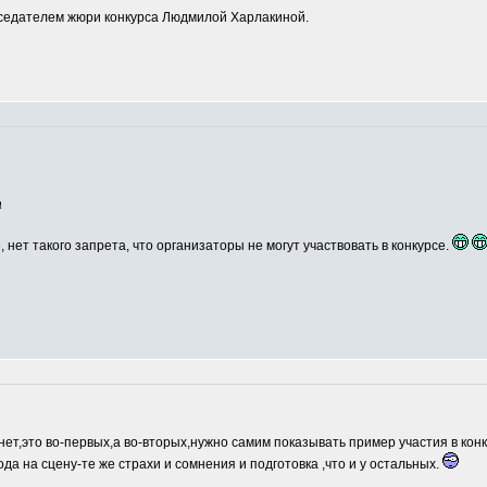
едателем жюри конкурса Людмилой Харлакиной.
а
, нет такого запрета, что организаторы не могут участвовать в конкурсе.
нет,это во-первых,а во-вторых,нужно самим показывать пример участия в кон
ода на сцену-те же страхи и сомнения и подготовка ,что и у остальных.