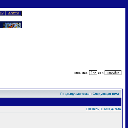
КИ
ФОРУМ
страница:
из 4
Предыдущая тема
::
Следующая тема
Профиль
Письмо
Цитата