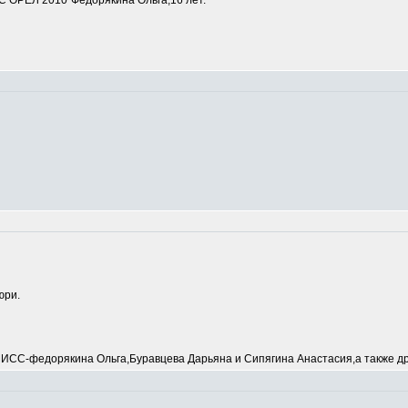
 ОРЕЛ 2010"Федорякина Ольга,16 лет.
юри.
С-федорякина Ольга,Буравцева Дарьяна и Сипягина Анастасия,а также др