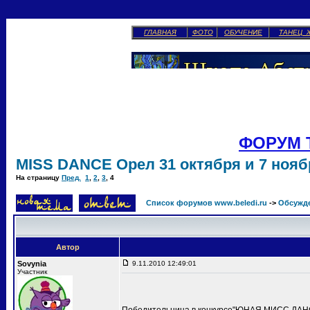
ГЛАВНАЯ
ФОТО
ОБУЧЕНИЕ
ТАНЕЦ 
ФОРУМ 
MISS DANCE Орел 31 октября и 7 ноябр
На страницу
Пред.
1
,
2
,
3
,
4
Список форумов www.beledi.ru
->
Обсужд
Автор
Sovynia
9.11.2010 12:49:01
Участник