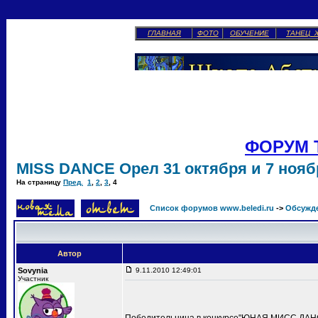
ГЛАВНАЯ
ФОТО
ОБУЧЕНИЕ
ТАНЕЦ 
ФОРУМ 
MISS DANCE Орел 31 октября и 7 ноябр
На страницу
Пред.
1
,
2
,
3
,
4
Список форумов www.beledi.ru
->
Обсужд
Автор
Sovynia
9.11.2010 12:49:01
Участник